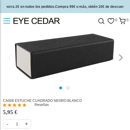
Ahorra 2€ en todos los pedidos.Compra 99€ o más, obtén 10€ de descuento.
2 años de garantía de calidad y 30 días de garantía de devolución del dinero.
0
0
CA006 ESTUCHE CUADRADO NEGRO BLANCO
Reseñas
%
5,95 €
of
100
-
+