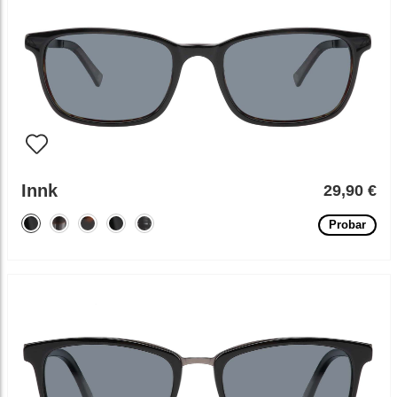
Innk
29,90 €
Probar