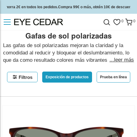
Ahorra 2€ en todos los pedidos.Compra 99€ o más, obtén 10€ de descuento.
2 años de garantía de calidad y 30 días de garantía de devolución del dinero.
0
0
Gafas de sol polarizadas
Las gafas de sol polarizadas mejoran la claridad y la
comodidad al reducir y bloquear el deslumbramiento, lo
...leer más
que da como resultado colores más vibrantes y detalles
más nítidos. Bloquean la luz polarizada horizontalmente
y la dejan pasar verticalmente como una forma de
Filtros
Exposición de productos
Prueba en línea
proporcionar una mejor agudeza visual. Añada lentes
polarizados a cualquier montura óptica por 39,95€
adicionales.
mostrar menos