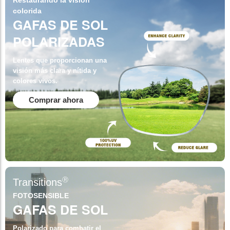
colorida
GAFAS DE SOL
POLARIZADAS
Lentes que proporcionan una
visión más clara y nítida y
colores vivos.
Comprar ahora
Ⓡ
Transitions
FOTOSENSIBLE
GAFAS DE SOL
Polarizado para combatir el