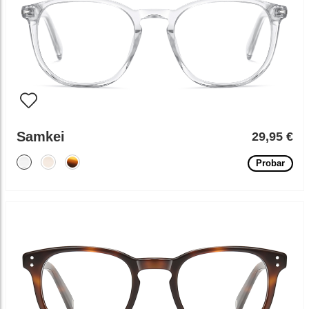
Samkei
29,95 €
Probar