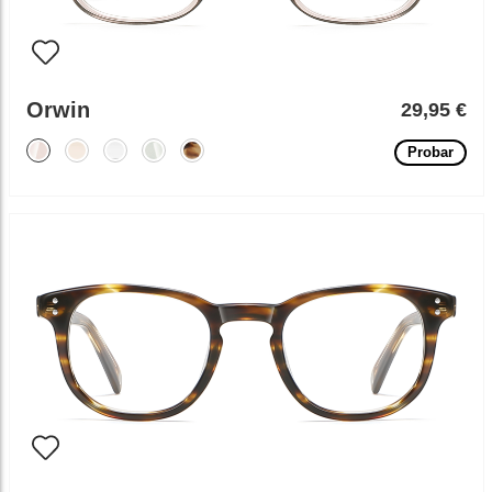
Orwin
29,95 €
Probar