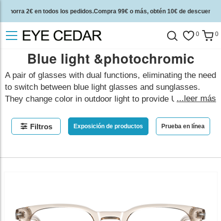
Ahorra 2€ en todos los pedidos.Compra 99€ o más, obtén 10€ de descuento.
2 años de garantía de calidad y 30 días de garantía de devolución del dinero.
0
0
Blue light &photochromic
A pair of glasses with dual functions, eliminating the need
to switch between blue light glasses and sunglasses.
...leer más
They change color in outdoor light to provide UV
protection and quickly fade to clear indoors while offering
blue light protection. The lenses are available in a variety
Filtros
Exposición de productos
Prueba en línea
of colors, including gray, brown, blue, purple, and pink.
They use the latest base and coating photochromic
technology, you get the functionality of two lenses for the
price of one, making it a highly cost-effective choice.
mostrar menos