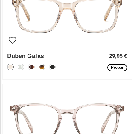
Duben Gafas
29,95 €
Probar