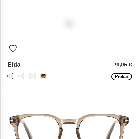
Eida
29,95 €
Probar