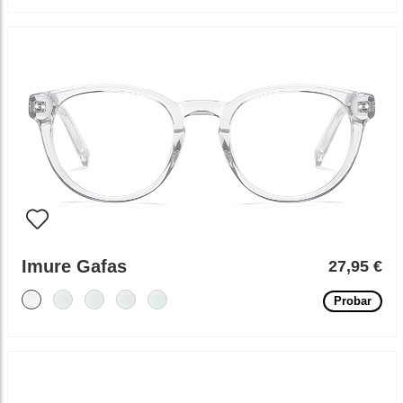
Imure Gafas
27,95 €
Probar