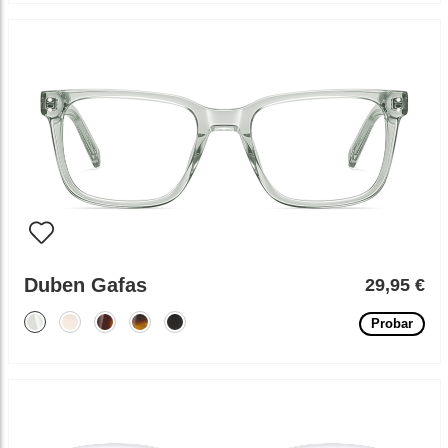
Duben Gafas
29,95 €
Probar