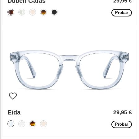
Duben Gafas
29,95 €
Probar
Eida
29,95 €
Probar