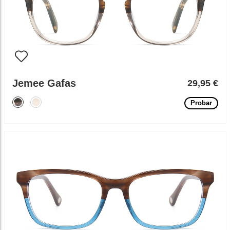
Jemee Gafas
29,95 €
Probar