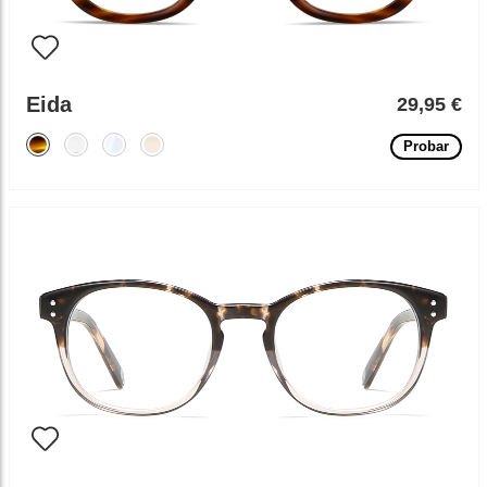
Eida
29,95 €
Probar