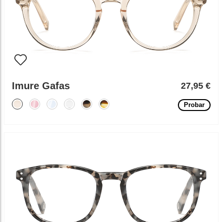
Imure Gafas
27,95 €
Probar