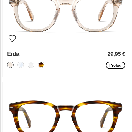
Eida
29,95 €
Probar