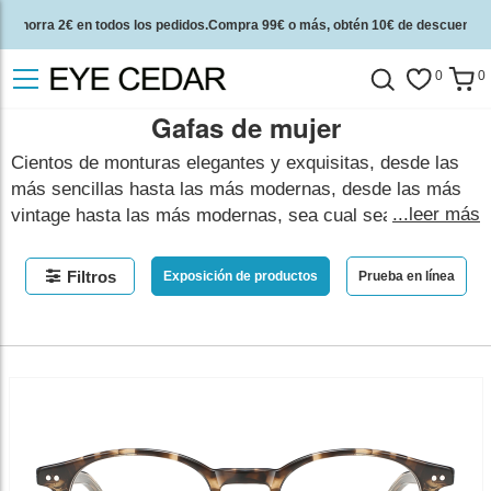
Ahorra 2€ en todos los pedidos.Compra 99€ o más, obtén 10€ de descuento.
2 años de garantía de calidad y 30 días de garantía de devolución del dinero.
0
0
Gafas de mujer
Cientos de monturas elegantes y exquisitas, desde las
más sencillas hasta las más modernas, desde las más
...leer más
vintage hasta las más modernas, sea cual sea tu estilo,
seguro que encuentras un look que te guste en nuestra
amplia gama de gafas de mujer. Ven a expresarte a
Filtros
Exposición de productos
Prueba en línea
través de las gafas de mujer de moda que más te
gusten.
mostrar menos