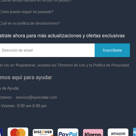
Cuánto tiempo tardaré en recibir mi pedido?
Cómo puedo seguir mi paquete?
Cuál es su política de devoluciones?
strate ahora para más actualizaciones y ofertas exclusivas
Inscríbete
er clic en 'Registrarse', aceptas los Términos de Uso y la Política de Privacidad.
mos aquí para ayudar
o de Ayuda
ctenos:
service@eyecedar.com
-Viernes: 9:00 am-6:00 pm