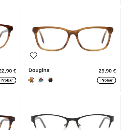
Dougina
22,90 €
29,90 €
Probar
Probar