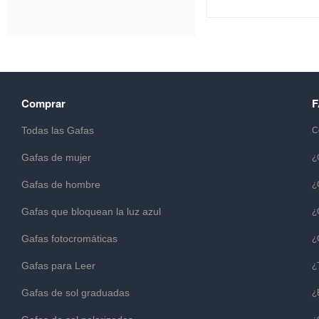
Comprar
Todas las Gafas
C
Gafas de mujer
¿
Gafas de hombre
¿
Gafas que bloquean la luz azul
¿
Gafas fotocromáticas
¿
Gafas para Leer
¿
Gafas de sol graduadas
¿