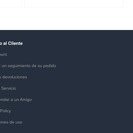
o al Cliente
ount
r un seguimiento de su pedido
y devoluciones
 Servicio
ndar a un Amigo
 Policy
ones de uso