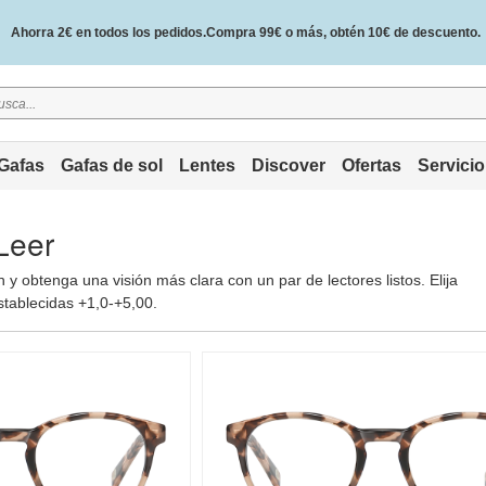
Ahorra 2€ en todos los pedidos.Compra 99€ o más, obtén 10€ de descuento.
2 años de garantía de calidad y 30 días de garantía de devolución del dinero.
Gafas
Gafas de sol
Lentes
Discover
Ofertas
Servicio
Leer
 y obtenga una visión más clara con un par de lectores listos. Elija
stablecidas +1,0-+5,00.