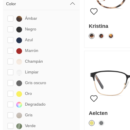
Color
Ámbar
Kristina
Negro
Azul
Marrón
Champán
Limpiar
Gris oscuro
Oro
Degradado
Aelcten
Gris
Verde