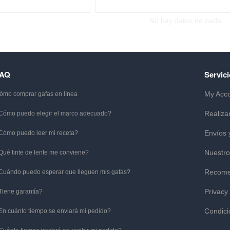
No hay datos de nada
FAQ
Servici
My Acc
ómo comprar gafas en línea
Realiza
Cómo puedo elegir el marco adecuado?
Envíos 
Cómo puedo leer mi receta?
Nuestro
Qué tinte de lente me conviene?
Recome
Cuándo puedo esperar que lleguen mis gafas?
Privacy
Tiene garantía?
Condici
En cuánto tiempo se enviará mi pedido?