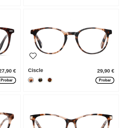
Ciscle
27,90 €
29,90 €
Probar
Probar