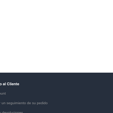
o al Cliente
ount
r un seguimiento de su pedido
y devoluciones