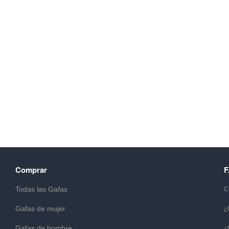
Comprar
Todas las Gafas
C
Gafas de mujer
¿
Gafas de hombre
¿