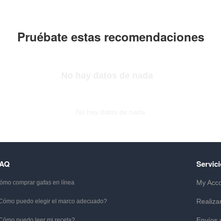
Pruébate estas recomendaciones
No hay datos de nada
No hay datos de nada
FAQ
Servici
My Acc
ómo comprar gafas en línea
Realiza
Cómo puedo elegir el marco adecuado?
Envíos 
Cómo puedo leer mi receta?