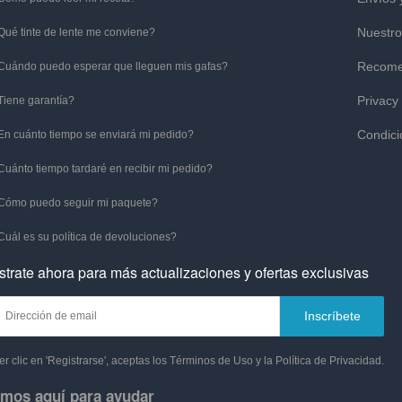
Nuestro
Qué tinte de lente me conviene?
Recome
Cuándo puedo esperar que lleguen mis gafas?
Privacy
Tiene garantía?
Condici
En cuánto tiempo se enviará mi pedido?
Cuánto tiempo tardaré en recibir mi pedido?
Cómo puedo seguir mi paquete?
Cuál es su política de devoluciones?
strate ahora para más actualizaciones y ofertas exclusivas
Inscríbete
er clic en 'Registrarse', aceptas los Términos de Uso y la Política de Privacidad.
mos aquí para ayudar