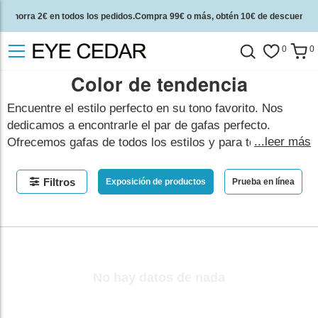
Ahorra 2€ en todos los pedidos.Compra 99€ o más, obtén 10€ de descuento.
2 años de garantía de calidad y 30 días de garantía de devolución del dinero.
0
0
Color de tendencia
Encuentre el estilo perfecto en su tono favorito. Nos
dedicamos a encontrarle el par de gafas perfecto.
...leer más
Ofrecemos gafas de todos los estilos y para todos los
gustos. Busquemos juntos tu par de gafas en estos
coloridos tonos.
Filtros
Exposición de productos
Prueba en línea
mostrar menos
No hay datos de nada