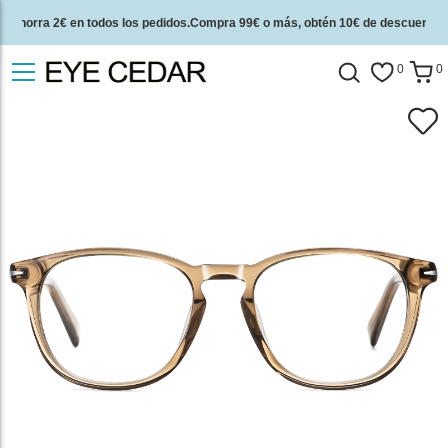
Ahorra 2€ en todos los pedidos.Compra 99€ o más, obtén 10€ de descuento.
2 años de garantía de calidad y 30 días de garantía de devolución del dinero.
0
0