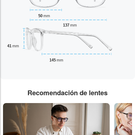
50
mm
137
mm
41
mm
145
mm
Recomendación de lentes