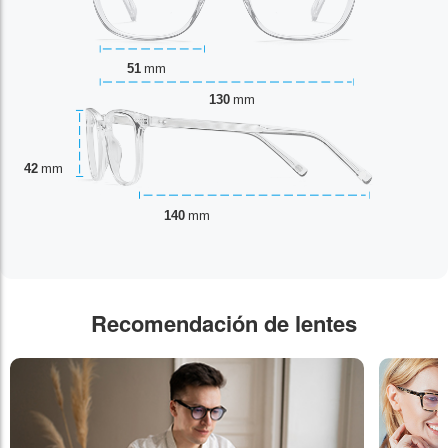
51
mm
130
mm
42
mm
140
mm
Recomendación de lentes