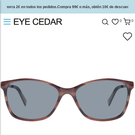
Ahorra 2€ en todos los pedidos.Compra 99€ o más, obtén 10€ de descuento.
2 años de garantía de calidad y 30 días de garantía de devolución del dinero.
0
0