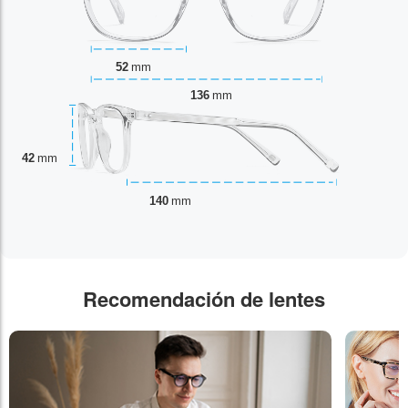
52
mm
136
mm
42
mm
140
mm
Recomendación de lentes