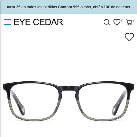
Ahorra 2€ en todos los pedidos.Compra 99€ o más, obtén 10€ de descuento.
2 años de garantía de calidad y 30 días de garantía de devolución del dinero.
0
0