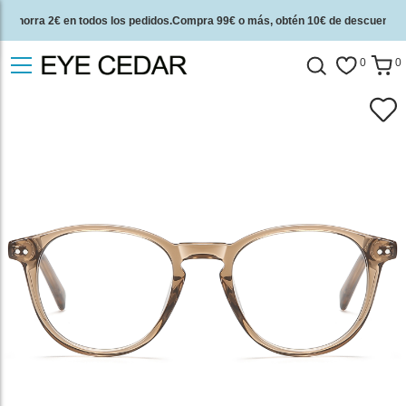
Ahorra 2€ en todos los pedidos.Compra 99€ o más, obtén 10€ de descuento.
2 años de garantía de calidad y 30 días de garantía de devolución del dinero.
0
0