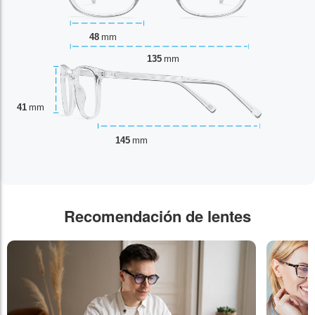
48
mm
135
mm
41
mm
145
mm
Recomendación de lentes