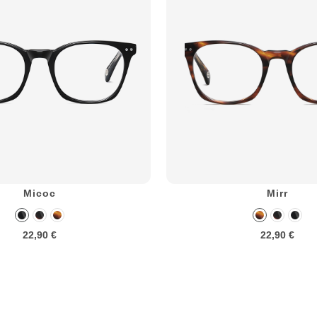
Micoc
Mirr
22,90 €
22,90 €