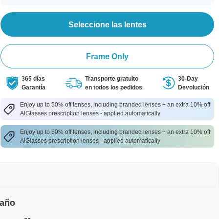
Seleccione las lentes
Frame Only
365 días
Transporte gratuito
30-Day
Garantía
en todos los pedidos
Devolución
Enjoy up to 50% off lenses, including branded lenses + an extra 10% off
AlGlasses prescription lenses - applied automatically
Enjoy up to 50% off lenses, including branded lenses + an extra 10% off
AlGlasses prescription lenses - applied automatically
maño