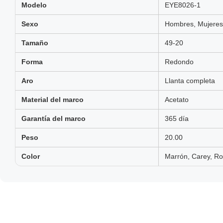
Modelo
EYE8026-1
Sexo
Hombres, Mujeres,
Tamaño
49-20
Forma
Redondo
Aro
Llanta completa
Material del marco
Acetato
Garantía del marco
365 día
Peso
20.00
Color
Marrón, Carey, Ro