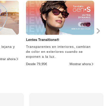
Lentes Transitions®
Le
 lejana y
Transparentes en interiores, cambian
El
de color en exteriores cuando se
lu
exponen a la luz.
trar ahora
De
Desde 79,95€
Mostrar ahora