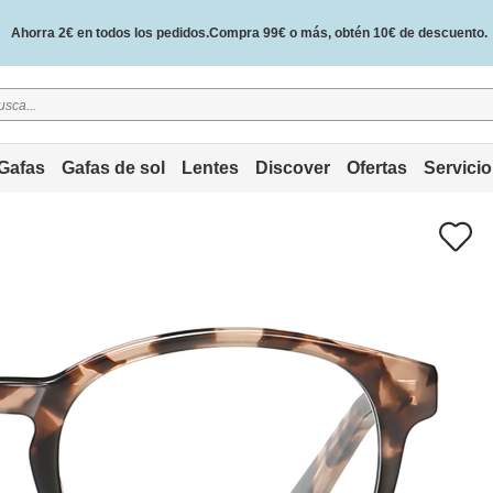
Ahorra 2€ en todos los pedidos.Compra 99€ o más, obtén 10€ de descuento.
2 años de garantía de calidad y 30 días de garantía de devolución del dinero.
Gafas
Gafas de sol
Lentes
Discover
Ofertas
Servicio