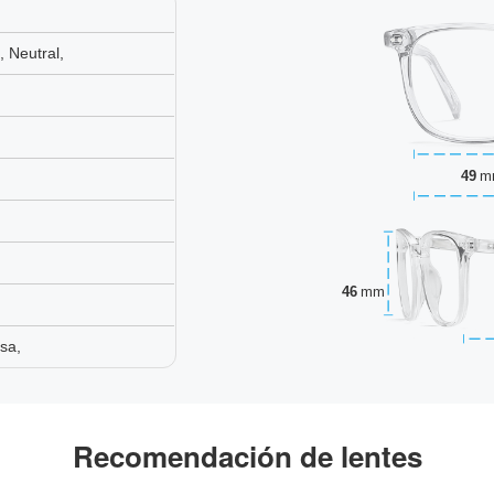
 Neutral,
49
m
46
mm
sa,
Recomendación de lentes