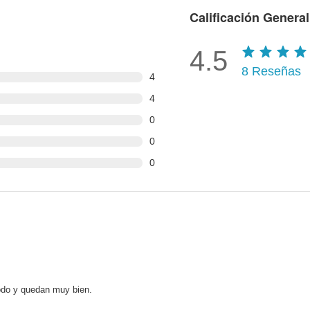
Calificación General
4.5
8
Reseñas
4
4
0
0
0
do y quedan muy bien.