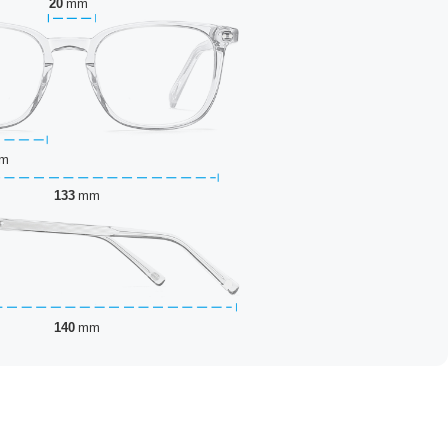
20
mm
m
133
mm
140
mm