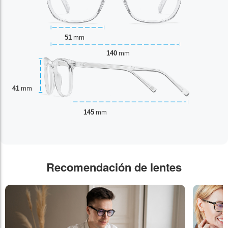
51
mm
140
mm
41
mm
145
mm
Recomendación de lentes