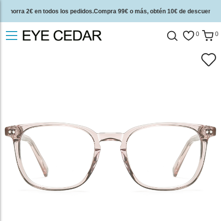
Ahorra 2€ en todos los pedidos.Compra 99€ o más, obtén 10€ de descuento.
2 años de garantía de calidad y 30 días de garantía de devolución del dinero.
0
0