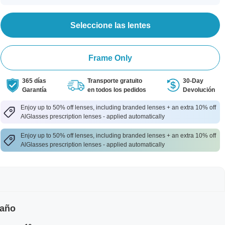
Seleccione las lentes
Frame Only
365 días
Transporte gratuito
30-Day
Garantía
en todos los pedidos
Devolución
Enjoy up to 50% off lenses, including branded lenses + an extra 10% off
AlGlasses prescription lenses - applied automatically
Enjoy up to 50% off lenses, including branded lenses + an extra 10% off
AlGlasses prescription lenses - applied automatically
maño