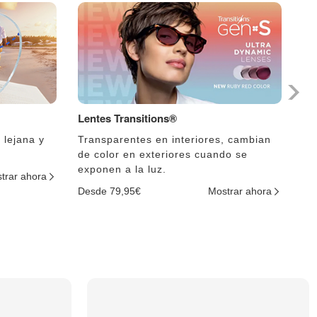
Lentes Transitions®
Le
 lejana y
Transparentes en interiores, cambian
El
de color en exteriores cuando se
lu
exponen a la luz.
trar ahora
De
Desde 79,95€
Mostrar ahora