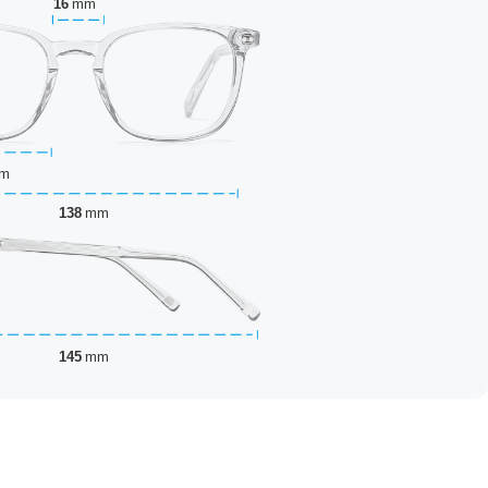
16
mm
m
138
mm
145
mm