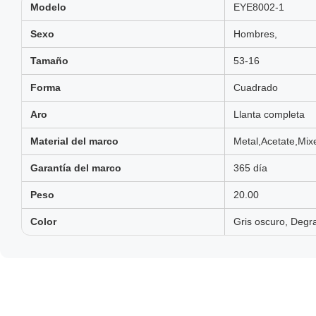
Modelo
EYE8002-1
Sexo
Hombres,
Tamaño
53-16
Forma
Cuadrado
Aro
Llanta completa
Material del marco
Metal,Acetate,Mix
Garantía del marco
365 día
Peso
20.00
Color
Gris oscuro, Degr