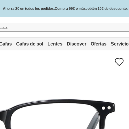
Ahorra 2€ en todos los pedidos.Compra 99€ o más, obtén 10€ de descuento.
2 años de garantía de calidad y 30 días de garantía de devolución del dinero.
Gafas
Gafas de sol
Lentes
Discover
Ofertas
Servicio