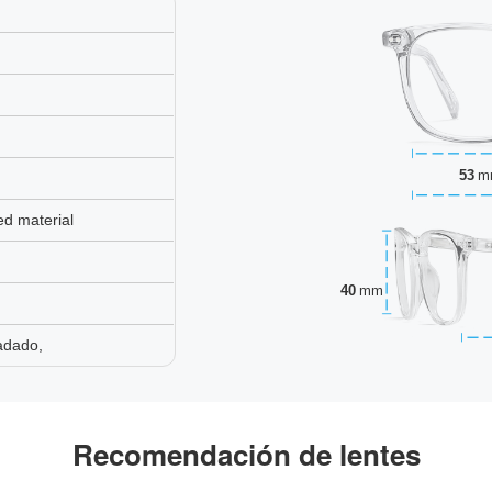
53
m
ed material
40
mm
adado,
Recomendación de lentes