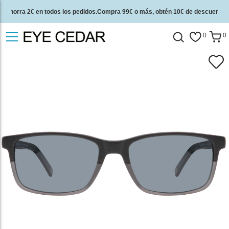
Ahorra 2€ en todos los pedidos.Compra 99€ o más, obtén 10€ de descuento.
2 años de garantía de calidad y 30 días de garantía de devolución del dinero.
0
0