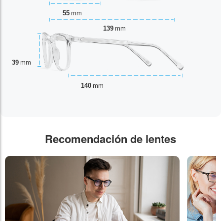
55
mm
139
mm
39
mm
140
mm
Recomendación de lentes