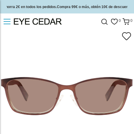
Ahorra 2€ en todos los pedidos.Compra 99€ o más, obtén 10€ de descuento.
2 años de garantía de calidad y 30 días de garantía de devolución del dinero.
0
0