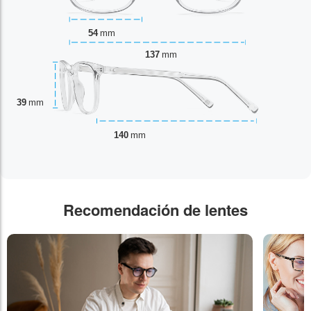
54
mm
137
mm
39
mm
140
mm
Recomendación de lentes