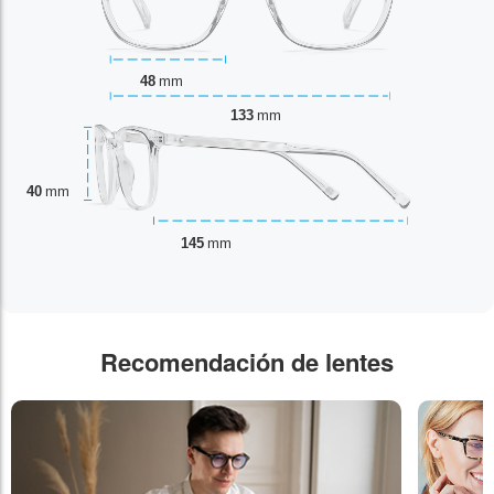
48
mm
133
mm
40
mm
145
mm
Recomendación de lentes