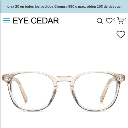
Ahorra 2€ en todos los pedidos.Compra 99€ o más, obtén 10€ de descuento.
2 años de garantía de calidad y 30 días de garantía de devolución del dinero.
0
0