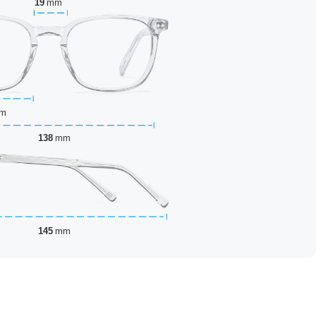
19
mm
m
138
mm
145
mm