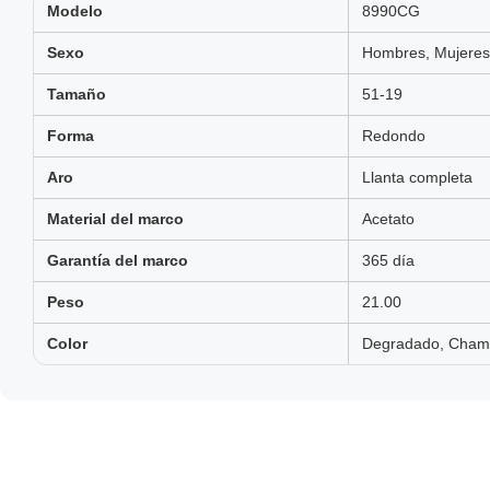
Modelo
8990CG
Sexo
Hombres, Mujeres,
Tamaño
51-19
Forma
Redondo
Aro
Llanta completa
Material del marco
Acetato
Garantía del marco
365 día
Peso
21.00
Color
Degradado, Champ