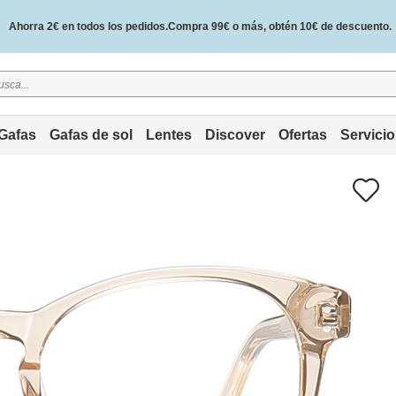
Ahorra 2€ en todos los pedidos.Compra 99€ o más, obtén 10€ de descuento.
2 años de garantía de calidad y 30 días de garantía de devolución del dinero.
Gafas
Gafas de sol
Lentes
Discover
Ofertas
Servicio