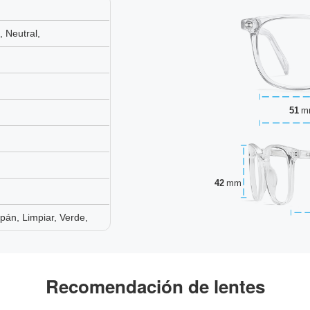
 Neutral,
51
m
42
mm
án, Limpiar, Verde,
Recomendación de lentes