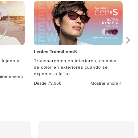
Lentes Transitions®
Le
 lejana y
Transparentes en interiores, cambian
El
de color en exteriores cuando se
lu
exponen a la luz.
trar ahora
De
Desde 79,95€
Mostrar ahora