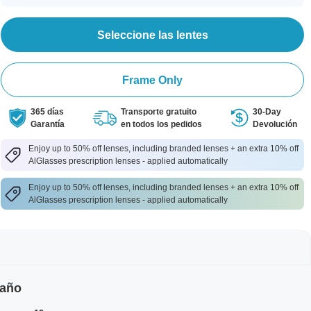
Seleccione las lentes
Frame Only
365 días
Transporte gratuito
30-Day
Garantía
en todos los pedidos
Devolución
Enjoy up to 50% off lenses, including branded lenses + an extra 10% off
AlGlasses prescription lenses - applied automatically
Enjoy up to 50% off lenses, including branded lenses + an extra 10% off
AlGlasses prescription lenses - applied automatically
maño