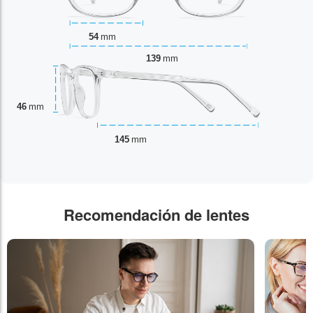
54
mm
139
mm
46
mm
145
mm
Recomendación de lentes