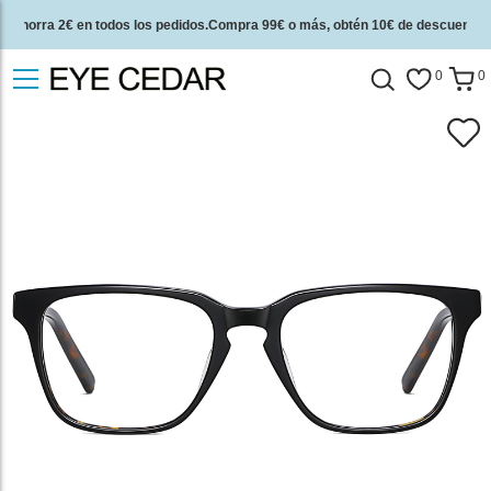
Ahorra 2€ en todos los pedidos.Compra 99€ o más, obtén 10€ de descuento.
2 años de garantía de calidad y 30 días de garantía de devolución del dinero.
0
0