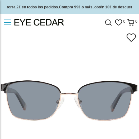
Ahorra 2€ en todos los pedidos.Compra 99€ o más, obtén 10€ de descuento.
2 años de garantía de calidad y 30 días de garantía de devolución del dinero.
0
0