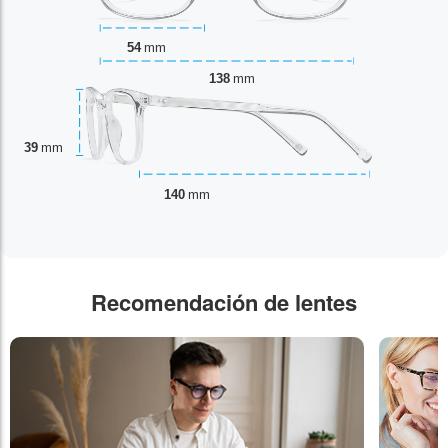
54
mm
138
mm
39
mm
140
mm
Recomendación de lentes