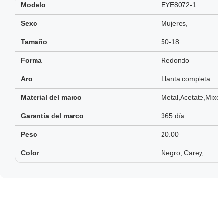
Modelo
EYE8072-1
Sexo
Mujeres,
Tamaño
50-18
Forma
Redondo
Aro
Llanta completa
Material del marco
Metal,Acetate,Mix
Garantía del marco
365 día
Peso
20.00
Color
Negro, Carey,