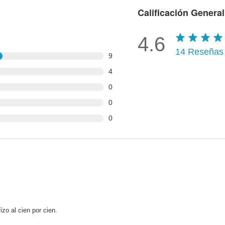
Calificación General
4.6
14
Reseñas
9
4
0
0
0
zo al cien por cien.