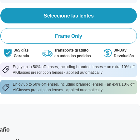
Seleccione las lentes
Frame Only
365 días
Transporte gratuito
30-Day
Garantía
en todos los pedidos
Devolución
Enjoy up to 50% off lenses, including branded lenses + an extra 10% off
AlGlasses prescription lenses - applied automatically
Enjoy up to 50% off lenses, including branded lenses + an extra 10% off
AlGlasses prescription lenses - applied automatically
maño