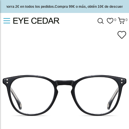
Ahorra 2€ en todos los pedidos.Compra 99€ o más, obtén 10€ de descuento.
2 años de garantía de calidad y 30 días de garantía de devolución del dinero.
0
0