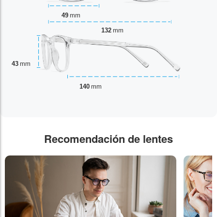
49
mm
132
mm
43
mm
140
mm
Recomendación de lentes