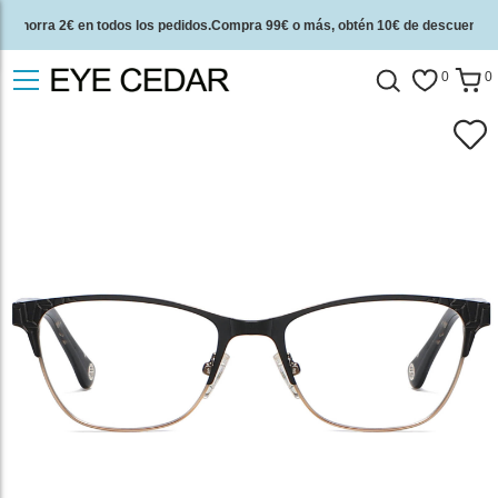
Ahorra 2€ en todos los pedidos.Compra 99€ o más, obtén 10€ de descuento.
2 años de garantía de calidad y 30 días de garantía de devolución del dinero.
0
0