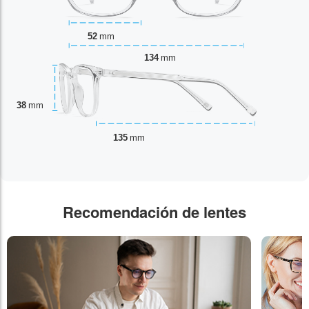
52
mm
134
mm
38
mm
135
mm
Recomendación de lentes