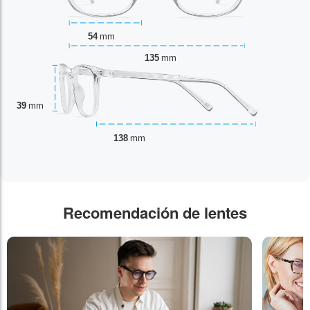
54
mm
135
mm
39
mm
138
mm
Recomendación de lentes