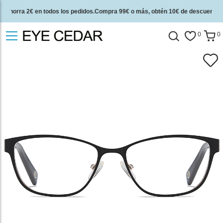
Ahorra 2€ en todos los pedidos.Compra 99€ o más, obtén 10€ de descuento.
2 años de garantía de calidad y 30 días de garantía de devolución del dinero.
0
0