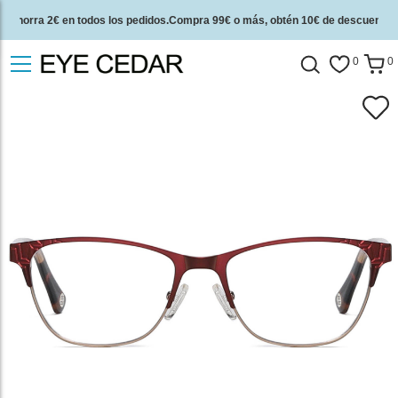
Ahorra 2€ en todos los pedidos.Compra 99€ o más, obtén 10€ de descuento.
2 años de garantía de calidad y 30 días de garantía de devolución del dinero.
0
0