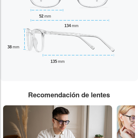
52
mm
134
mm
38
mm
135
mm
Recomendación de lentes