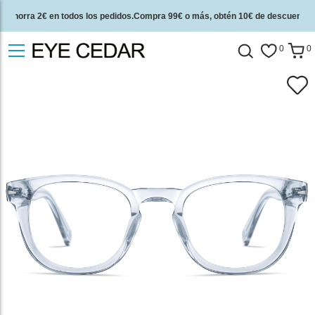
Ahorra 2€ en todos los pedidos.Compra 99€ o más, obtén 10€ de descuento.
2 años de garantía de calidad y 30 días de garantía de devolución del dinero.
0
0