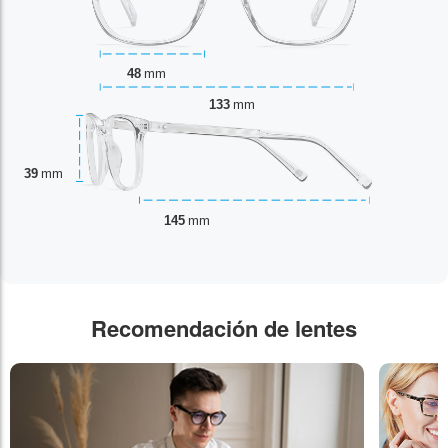
48
mm
133
mm
39
mm
145
mm
Recomendación de lentes