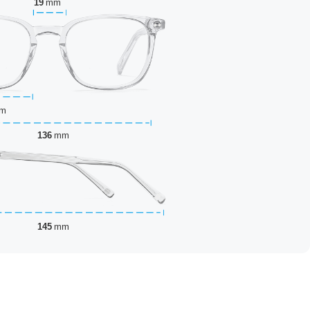
19
mm
m
136
mm
145
mm