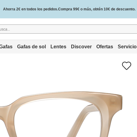
Ahorra 2€ en todos los pedidos.Compra 99€ o más, obtén 10€ de descuento.
2 años de garantía de calidad y 30 días de garantía de devolución del dinero.
Gafas
Gafas de sol
Lentes
Discover
Ofertas
Servicio