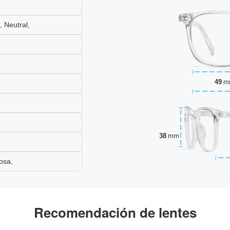
 Neutral,
49
m
38
mm
osa,
Recomendación de lentes