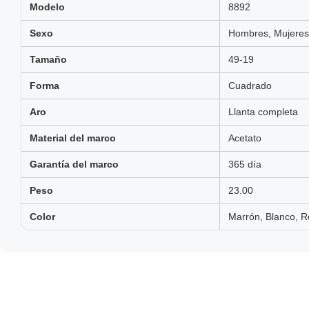
Modelo
8892
Sexo
Hombres, Mujeres,
Tamaño
49-19
Forma
Cuadrado
Aro
Llanta completa
Material del marco
Acetato
Garantía del marco
365 día
Peso
23.00
Color
Marrón, Blanco, R