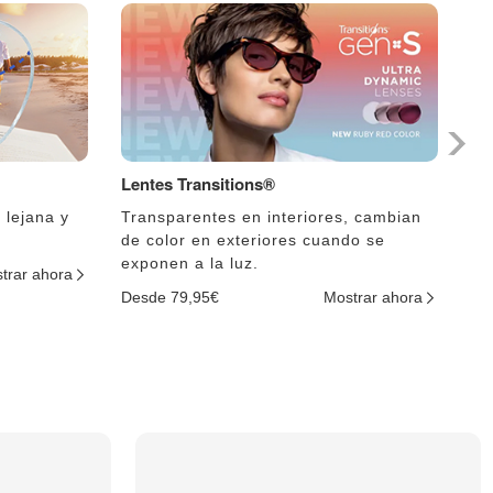
Lentes Transitions®
Le
 lejana y
Transparentes en interiores, cambian
El
de color en exteriores cuando se
lu
exponen a la luz.
trar ahora
De
Desde 79,95€
Mostrar ahora