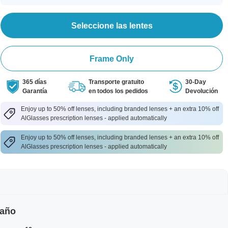
Seleccione las lentes
Frame Only
365 días
Transporte gratuito
30-Day
Garantía
en todos los pedidos
Devolución
Enjoy up to 50% off lenses, including branded lenses + an extra 10% off
AlGlasses prescription lenses - applied automatically
Enjoy up to 50% off lenses, including branded lenses + an extra 10% off
AlGlasses prescription lenses - applied automatically
maño