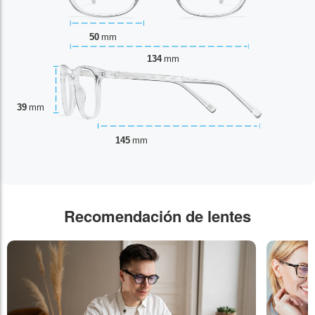
50
mm
134
mm
39
mm
145
mm
Recomendación de lentes