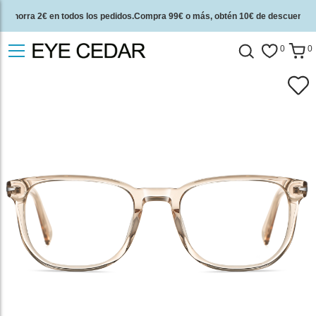
Ahorra 2€ en todos los pedidos.Compra 99€ o más, obtén 10€ de descuento.
2 años de garantía de calidad y 30 días de garantía de devolución del dinero.
0
0