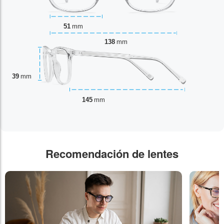
51
mm
138
mm
39
mm
145
mm
Recomendación de lentes