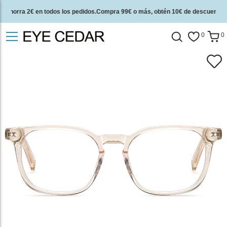
Ahorra 2€ en todos los pedidos.Compra 99€ o más, obtén 10€ de descuento.
2 años de garantía de calidad y 30 días de garantía de devolución del dinero.
0
0