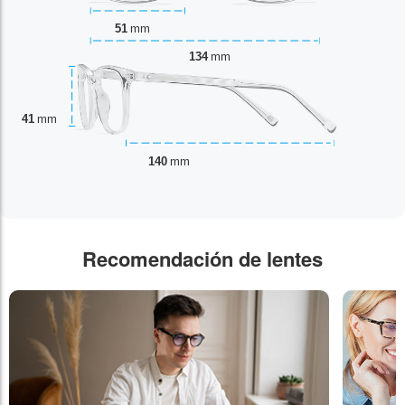
51
mm
134
mm
41
mm
140
mm
Recomendación de lentes