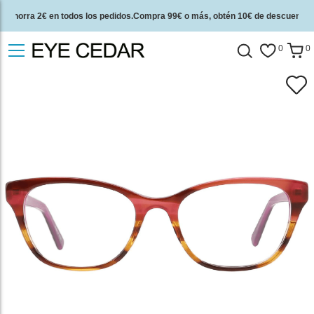
Ahorra 2€ en todos los pedidos.Compra 99€ o más, obtén 10€ de descuento.
2 años de garantía de calidad y 30 días de garantía de devolución del dinero.
0
0