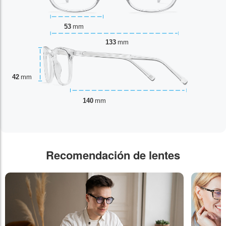
53
mm
133
mm
42
mm
140
mm
Recomendación de lentes