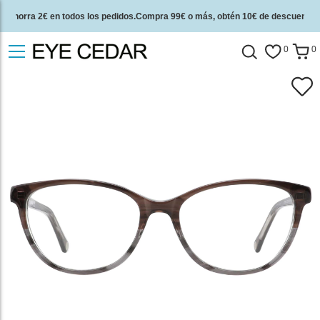
Ahorra 2€ en todos los pedidos.Compra 99€ o más, obtén 10€ de descuento.
2 años de garantía de calidad y 30 días de garantía de devolución del dinero.
0
0