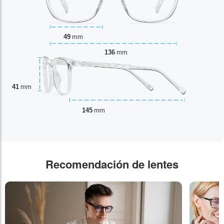
49
mm
136
mm
41
mm
145
mm
Recomendación de lentes