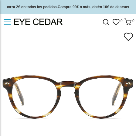
Ahorra 2€ en todos los pedidos.Compra 99€ o más, obtén 10€ de descuento.
2 años de garantía de calidad y 30 días de garantía de devolución del dinero.
0
0