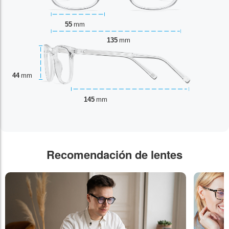
55
mm
135
mm
44
mm
145
mm
Recomendación de lentes