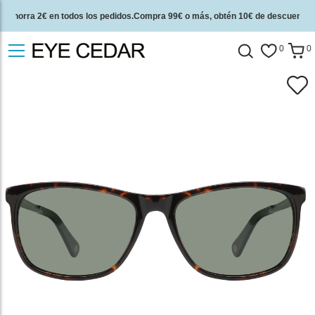
Ahorra 2€ en todos los pedidos.Compra 99€ o más, obtén 10€ de descuento.
2 años de garantía de calidad y 30 días de garantía de devolución del dinero.
0
0