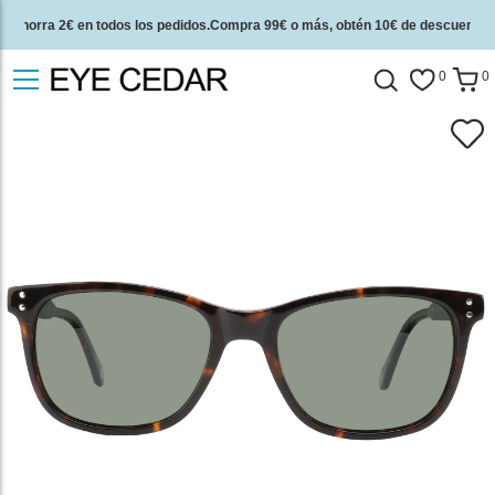
Ahorra 2€ en todos los pedidos.Compra 99€ o más, obtén 10€ de descuento.
2 años de garantía de calidad y 30 días de garantía de devolución del dinero.
0
0