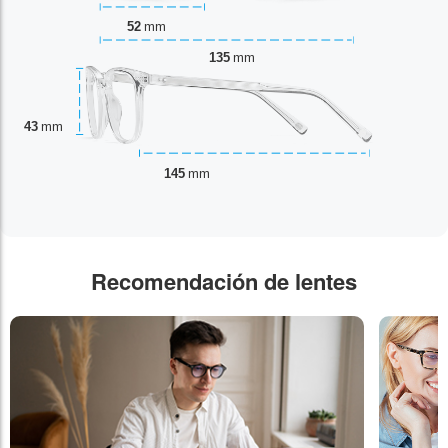
52
mm
135
mm
43
mm
145
mm
Recomendación de lentes