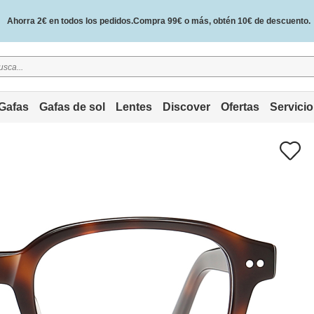
Ahorra 2€ en todos los pedidos.Compra 99€ o más, obtén 10€ de descuento.
2 años de garantía de calidad y 30 días de garantía de devolución del dinero.
Gafas
Gafas de sol
Lentes
Discover
Ofertas
Servicio