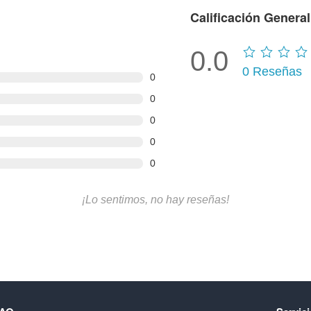
Calificación General
0.0
0
Reseñas
0
0
0
0
0
¡Lo sentimos, no hay reseñas!