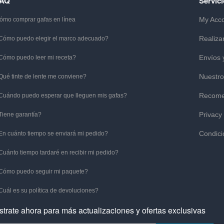
FAQ
Servici
My Acc
ómo comprar gafas en línea
Realiza
Cómo puedo elegir el marco adecuado?
Envíos 
Cómo puedo leer mi receta?
Nuestro
Qué tinte de lente me conviene?
Recome
Cuándo puedo esperar que lleguen mis gafas?
Privacy
Tiene garantía?
Condici
En cuánto tiempo se enviará mi pedido?
Cuánto tiempo tardaré en recibir mi pedido?
Cómo puedo seguir mi paquete?
Cuál es su política de devoluciones?
strate ahora para más actualizaciones y ofertas exclusivas