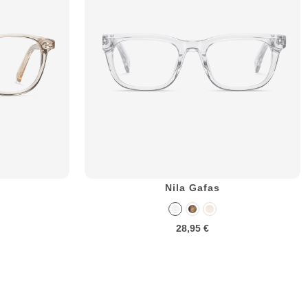
Nila Gafas
28,95 €