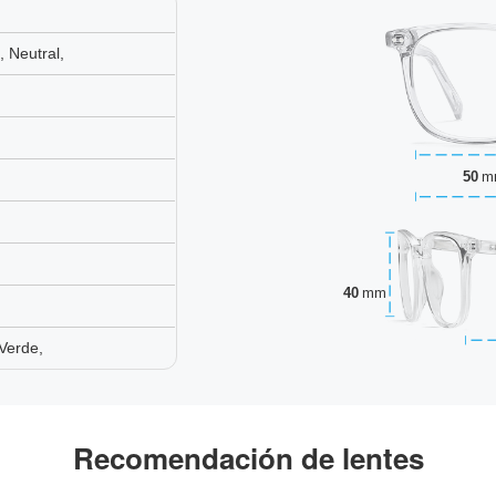
 Neutral,
50
m
40
mm
Verde,
Recomendación de lentes