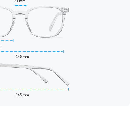
21
mm
m
140
mm
145
mm