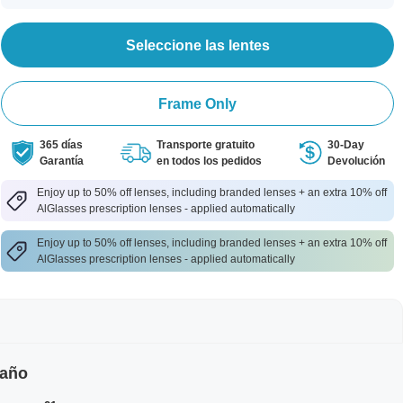
Seleccione las lentes
Frame Only
365 días
Transporte gratuito
30-Day
Garantía
en todos los pedidos
Devolución
Enjoy up to 50% off lenses, including branded lenses + an extra 10% off
AlGlasses prescription lenses - applied automatically
Enjoy up to 50% off lenses, including branded lenses + an extra 10% off
AlGlasses prescription lenses - applied automatically
maño