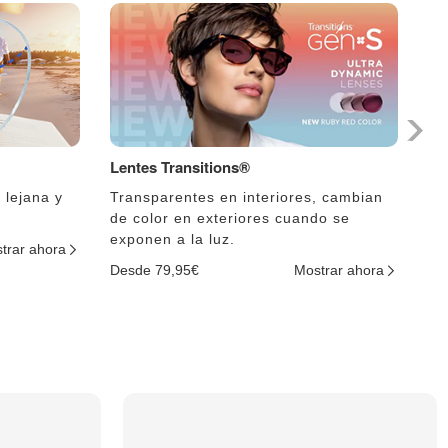
Lentes Transitions®
Le
 lejana y
Transparentes en interiores, cambian
El
de color en exteriores cuando se
lu
exponen a la luz.
trar ahora
De
Desde 79,95€
Mostrar ahora