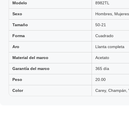
Modelo
8982TL
Sexo
Hombres, Mujeres,
Tamaño
50-21
Forma
Cuadrado
Aro
Llanta completa
Material del marco
Acetato
Garantía del marco
365 día
Peso
20.00
Color
Carey, Champán, 