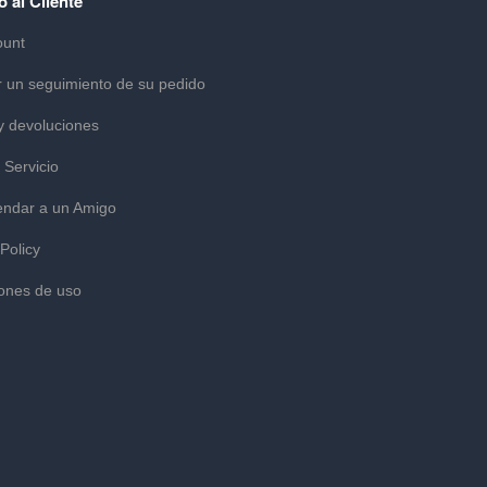
o al Cliente
ount
r un seguimiento de su pedido
y devoluciones
 Servicio
ndar a un Amigo
 Policy
ones de uso