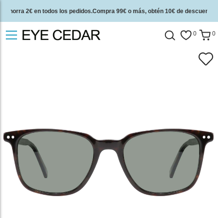
Ahorra 2€ en todos los pedidos.Compra 99€ o más, obtén 10€ de descuento.
2 años de garantía de calidad y 30 días de garantía de devolución del dinero.
0
0