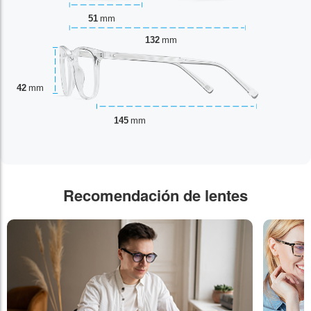
51
mm
132
mm
42
mm
145
mm
Recomendación de lentes