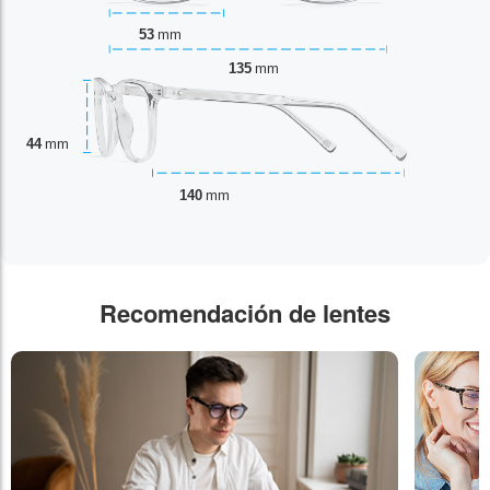
53
mm
135
mm
44
mm
140
mm
Recomendación de lentes