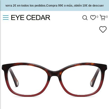
Ahorra 2€ en todos los pedidos.Compra 99€ o más, obtén 10€ de descuento.
2 años de garantía de calidad y 30 días de garantía de devolución del dinero.
0
0