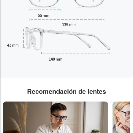
55
mm
135
mm
43
mm
140
mm
Recomendación de lentes