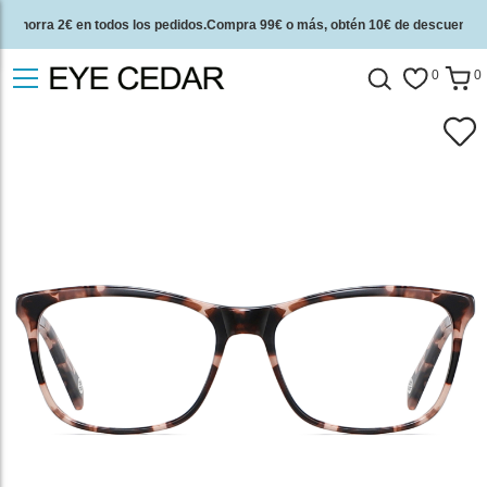
Ahorra 2€ en todos los pedidos.Compra 99€ o más, obtén 10€ de descuento.
2 años de garantía de calidad y 30 días de garantía de devolución del dinero.
0
0