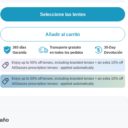
Seleccione las lentes
Añadir al carrito
365 días
Transporte gratuito
30-Day
Garantía
en todos los pedidos
Devolución
Enjoy up to 50% off lenses, including branded lenses + an extra 10% off
AlGlasses prescription lenses - applied automatically
Enjoy up to 50% off lenses, including branded lenses + an extra 10% off
AlGlasses prescription lenses - applied automatically
maño