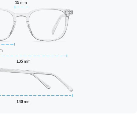
15
mm
m
135
mm
140
mm