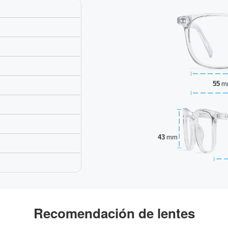
55
m
43
mm
Recomendación de lentes