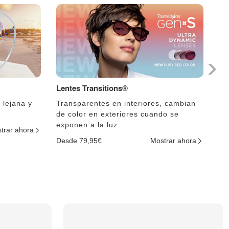
Lentes Transitions®
Le
 lejana y
Transparentes en interiores, cambian
El
de color en exteriores cuando se
lu
exponen a la luz.
trar ahora
De
Desde 79,95€
Mostrar ahora