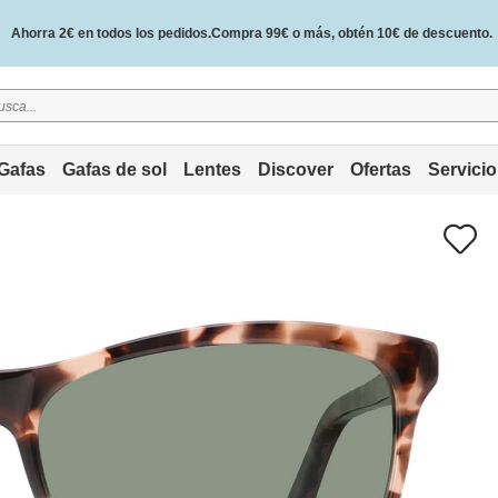
Ahorra 2€ en todos los pedidos.Compra 99€ o más, obtén 10€ de descuento.
2 años de garantía de calidad y 30 días de garantía de devolución del dinero.
Gafas
Gafas de sol
Lentes
Discover
Ofertas
Servicio