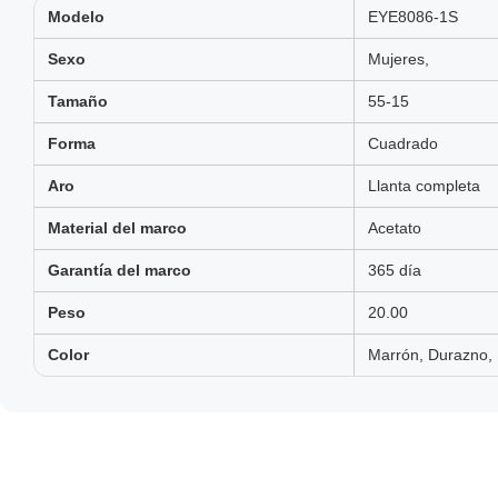
Modelo
EYE8086-1S
Sexo
Mujeres,
Tamaño
55-15
Forma
Cuadrado
Aro
Llanta completa
Material del marco
Acetato
Garantía del marco
365 día
Peso
20.00
Color
Marrón, Durazno,