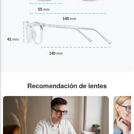
55
mm
140
mm
41
mm
140
mm
Recomendación de lentes