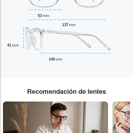
53
mm
137
mm
41
mm
140
mm
Recomendación de lentes