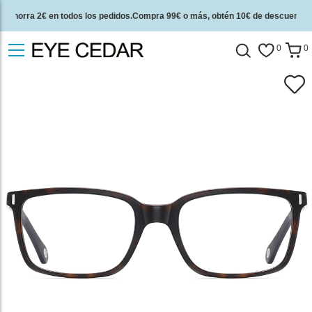
Ahorra 2€ en todos los pedidos.Compra 99€ o más, obtén 10€ de descuento.
2 años de garantía de calidad y 30 días de garantía de devolución del dinero.
0
0