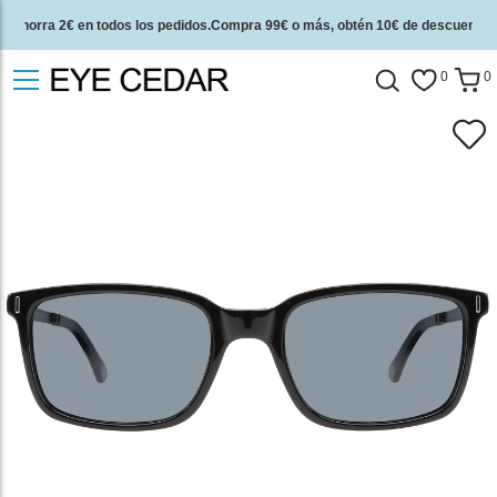
Ahorra 2€ en todos los pedidos.Compra 99€ o más, obtén 10€ de descuento.
2 años de garantía de calidad y 30 días de garantía de devolución del dinero.
0
0