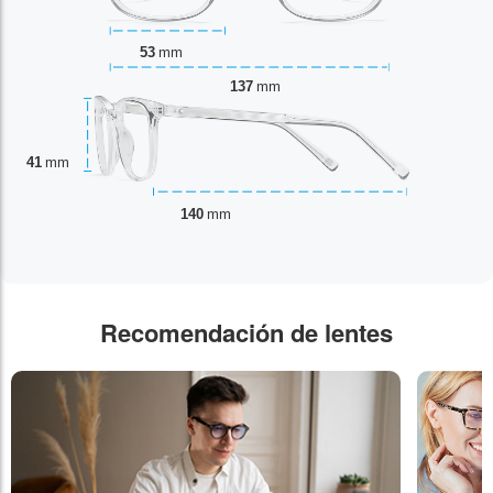
53
mm
137
mm
41
mm
140
mm
Recomendación de lentes