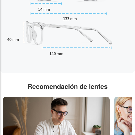
54
mm
133
mm
40
mm
140
mm
Recomendación de lentes