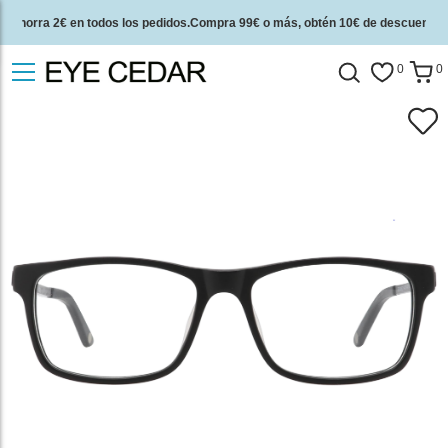
Ahorra 2€ en todos los pedidos.Compra 99€ o más, obtén 10€ de descuento.
2 años de garantía de calidad y 30 días de garantía de devolución del dinero.
0
0