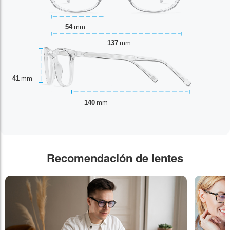
54
mm
137
mm
41
mm
140
mm
Recomendación de lentes