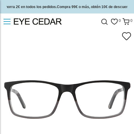
Ahorra 2€ en todos los pedidos.Compra 99€ o más, obtén 10€ de descuento.
2 años de garantía de calidad y 30 días de garantía de devolución del dinero.
0
0