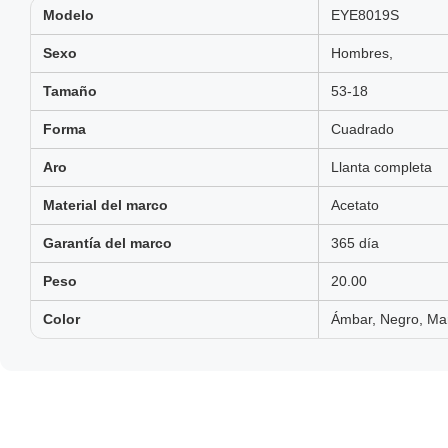
Modelo
EYE8019S
Sexo
Hombres,
Tamaño
53-18
Forma
Cuadrado
Aro
Llanta completa
Material del marco
Acetato
Garantía del marco
365 día
Peso
20.00
Color
Ámbar, Negro, Mar