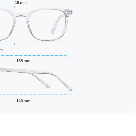
18
mm
m
135
mm
140
mm