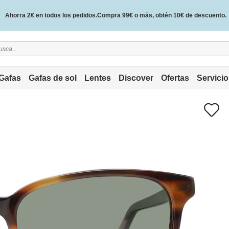
Ahorra 2€ en todos los pedidos.Compra 99€ o más, obtén 10€ de descuento.
2 años de garantía de calidad y 30 días de garantía de devolución del dinero.
Gafas
Gafas de sol
Lentes
Discover
Ofertas
Servicio