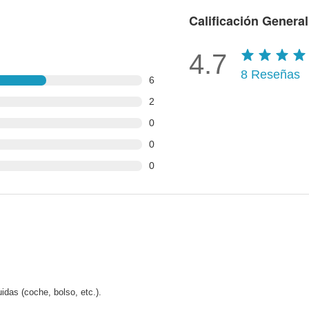
Calificación General
4.7
8
Reseñas
6
2
0
0
0
das (coche, bolso, etc.).