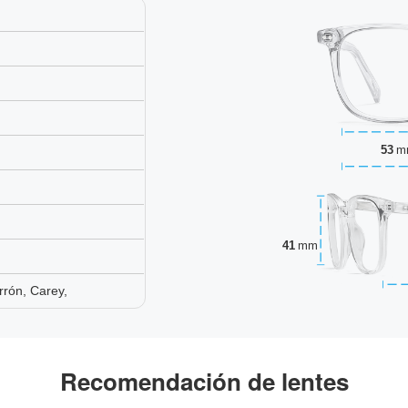
53
m
41
mm
rón, Carey,
Recomendación de lentes