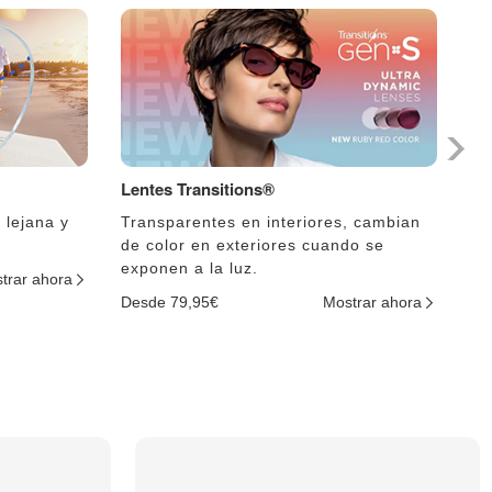
Lentes Transitions®
Le
 lejana y
Transparentes en interiores, cambian
El
de color en exteriores cuando se
lu
exponen a la luz.
trar ahora
De
Desde 79,95€
Mostrar ahora