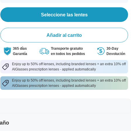
Seleccione las lentes
Añadir al carrito
365 días
Transporte gratuito
30-Day
Garantía
en todos los pedidos
Devolución
Enjoy up to 50% off lenses, including branded lenses + an extra 10% off
AlGlasses prescription lenses - applied automatically
Enjoy up to 50% off lenses, including branded lenses + an extra 10% off
AlGlasses prescription lenses - applied automatically
maño