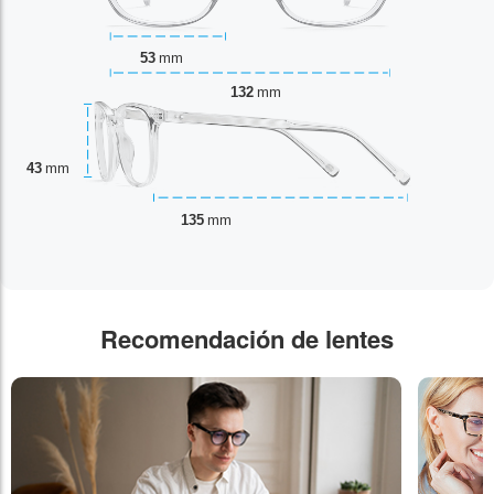
53
mm
132
mm
43
mm
135
mm
Recomendación de lentes