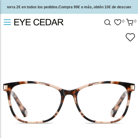
Ahorra 2€ en todos los pedidos.Compra 99€ o más, obtén 10€ de descuento.
2 años de garantía de calidad y 30 días de garantía de devolución del dinero.
0
0