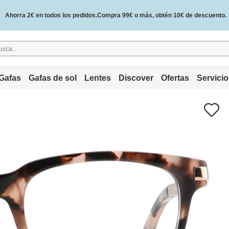
Ahorra 2€ en todos los pedidos.Compra 99€ o más, obtén 10€ de descuento.
2 años de garantía de calidad y 30 días de garantía de devolución del dinero.
Gafas
Gafas de sol
Lentes
Discover
Ofertas
Servicio