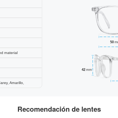
50
m
ed material
42
mm
rey, Amarillo,
Recomendación de lentes