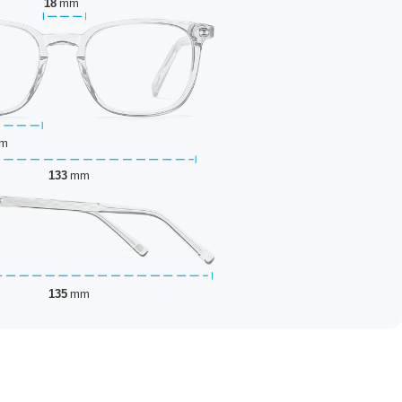
18
mm
m
133
mm
135
mm