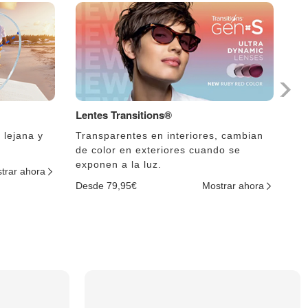
Lentes Transitions®
Le
 lejana y
Transparentes en interiores, cambian
El
de color en exteriores cuando se
lu
exponen a la luz.
trar ahora
De
Desde 79,95€
Mostrar ahora