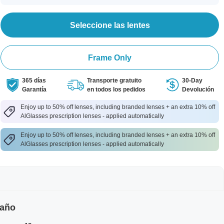
Seleccione las lentes
Frame Only
365 días
Transporte gratuito
30-Day
Garantía
en todos los pedidos
Devolución
Enjoy up to 50% off lenses, including branded lenses + an extra 10% off
AlGlasses prescription lenses - applied automatically
Enjoy up to 50% off lenses, including branded lenses + an extra 10% off
AlGlasses prescription lenses - applied automatically
maño