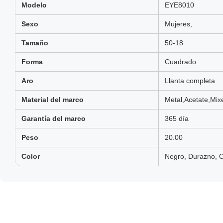
Modelo
EYE8010
Sexo
Mujeres,
Tamaño
50-18
Forma
Cuadrado
Aro
Llanta completa
Material del marco
Metal,Acetate,Mix
Garantía del marco
365 día
Peso
20.00
Color
Negro, Durazno, Ca