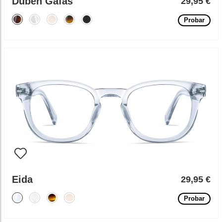
Duben Gafas
29,95 €
Probar
Eida
29,95 €
Probar