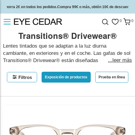
Ahorra 2€ en todos los pedidos.Compra 99€ o más, obtén 10€ de descuento.
2 años de garantía de calidad y 30 días de garantía de devolución del dinero.
0
0
Transitions® Drivewear®
Lentes tintados que se adaptan a la luz diurna
cambiante, en exteriores y en el coche. Las gafas de sol
...leer más
Transitions® Drivewear® están diseñadas
específicamente para conducir. Los lentes Transitions®
Drivewear® ayudan a reducir el deslumbramiento y se
Filtros
Exposición de productos
Prueba en línea
adaptan automáticamente a las condiciones de luz
cambiantes a lo largo del día, transitando sin problemas
entre tintes. Los lentes de conducción TRANSITIONS®
DRIVEWEAR® se pueden añadir a cualquier montura
por un costo de lente de 100€.
mostrar menos