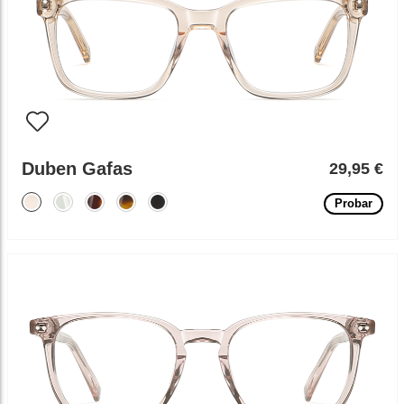
Duben Gafas
29,95 €
Probar