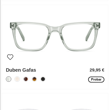
Duben Gafas
29,95 €
Probar