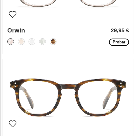
Orwin
29,95 €
Probar