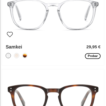
Samkei
29,95 €
Probar