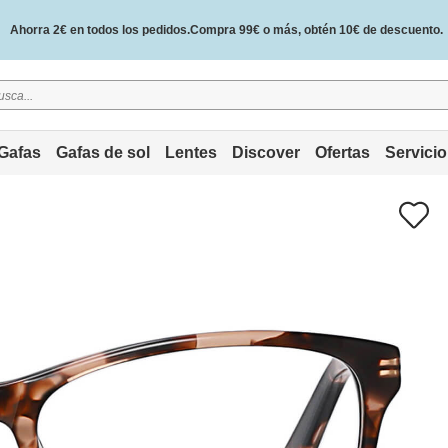
Ahorra 2€ en todos los pedidos.Compra 99€ o más, obtén 10€ de descuento.
2 años de garantía de calidad y 30 días de garantía de devolución del dinero.
Gafas
Gafas de sol
Lentes
Discover
Ofertas
Servicio