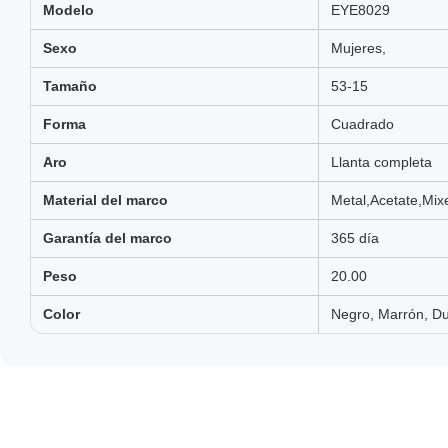
Modelo
EYE8029
Sexo
Mujeres,
Tamaño
53-15
Forma
Cuadrado
Aro
Llanta completa
Material del marco
Metal,Acetate,Mix
Garantía del marco
365 día
Peso
20.00
Color
Negro, Marrón, Du