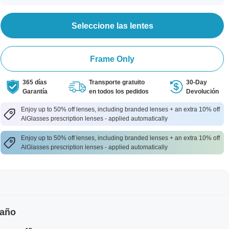
Seleccione las lentes
Frame Only
365 días
Transporte gratuito
30-Day
Garantía
en todos los pedidos
Devolución
Enjoy up to 50% off lenses, including branded lenses + an extra 10% off
AlGlasses prescription lenses - applied automatically
Enjoy up to 50% off lenses, including branded lenses + an extra 10% off
AlGlasses prescription lenses - applied automatically
maño