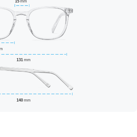
15
mm
m
131
mm
140
mm