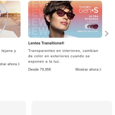
Lentes Transitions®
Le
 lejana y
Transparentes en interiores, cambian
El
de color en exteriores cuando se
lu
exponen a la luz.
trar ahora
De
Desde 79,95€
Mostrar ahora