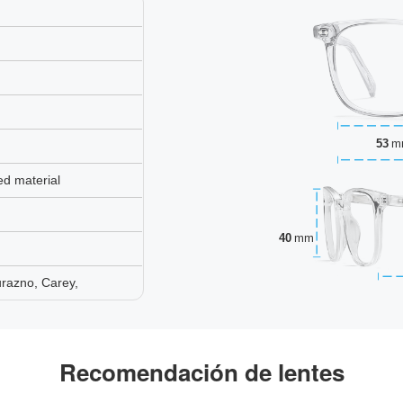
53
m
ed material
40
mm
razno, Carey,
Recomendación de lentes